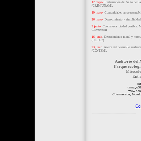
12 mayo
. Restauración del Salto de S
(CRIM/UNAM).
19 mayo
. Comunidades autosustentabl
26 mayo
. Decrecimiento y simplicida
9 junio
. Cuernavaca: ciudad posible.
Cuernavaca).
16 junio
. Decrecimiento moral y norm
(ULSAC).
23 junio
. Acerca del desarrollo susten
(CCyTEM).
Auditorio del 
Parque ecológi
Miércole
Entra
In
tamayo5
www.ecos
Cuernavaca, Morelo
Co
-----------------------------------------------