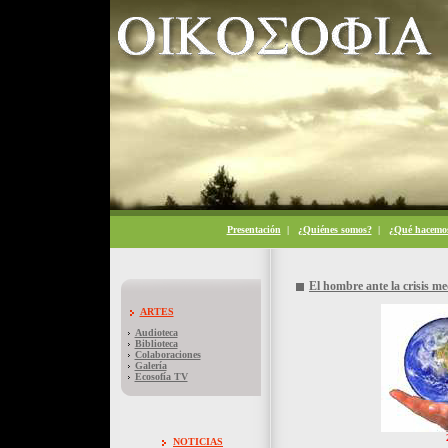
Presentación
|
¿Quiénes somos?
|
¿Qué hacemo
El hombre ante la crisis m
ARTES
Audioteca
Biblioteca
Colaboraciones
Galería
Ecosofía TV
NOTICIAS