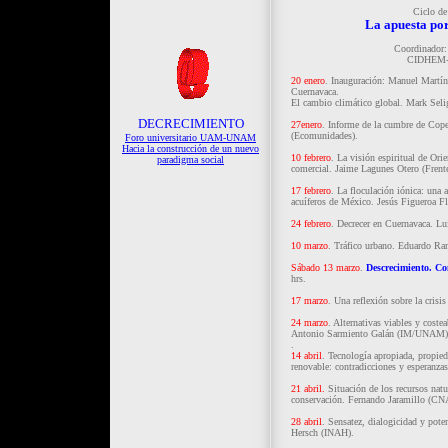
Ciclo de
La apuesta por
Coordinador:
CIDHEM-U
20 enero
. Inauguración: Manuel Martín
Cuernavaca.
El cambio climático global. Mark Seli
DECRECIMIENTO
27enero
. Informe de la cumbre de Cop
(Ecomunidades).
Foro universitario UAM-UNAM
Hacia la construcción de un nuevo
10 febrero
. La visión espiritual de Orie
paradigma social
comercial. Jaime Lagunes Otero (Frent
17 febrero
. La floculación iónica: una a
acuíferos de México. Jesús Figueroa
24 febrero
. Decrecer en Cuernavaca.
10 marzo
. Tráfico urbano. Eduardo 
Sábado 13 marzo
.
Descrecimiento. Co
hrs.
17 marzo
. Una reflexión sobre la cris
24 marzo
. Alternativas viables y coste
Antonio Sarmiento Galán (IM/UNAM)
.
14 abril
. Tecnología apropiada, propied
renovable: contradicciones y esperan
21 abril.
Situación de los recursos natu
conservación. Fernando Jaramillo (C
28 abril
. Sensatez, dialogicidad y poten
Hersch (INAH).